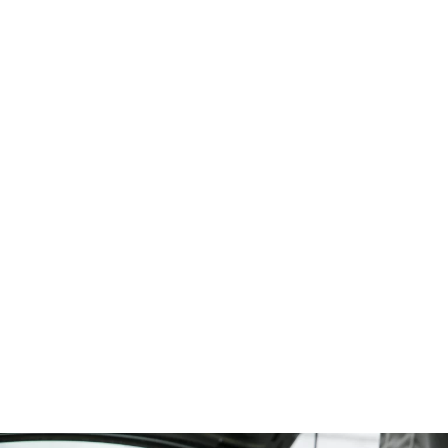
車検も安い
売り買いだけじゃないＲＥＭＳ
諸費用の説明、整備前の見積りなど、お客様の立場に立って御
満足いける料金
システムになっています。
車検
ＲＥＭＳでの車検のメリット
通常の車検よりもお安く行う事ができます。
お預かり中の代車も無料手配致します。
事前にご予約頂くとスムーズにご案内出来ます。
車検も安いＲＥＭＳ！！
諸費用の説明、整備前の見積りなど、お客様の立場に立って御
満足いける料金システムになっています。
現在では点検項目に対しての分解整備等がユ－ザ－自身ででき
る様になりましたが、ブレーキ等は複雑、危険ですので整備工
場に依頼される事をおすすめします。
車両の年数，走行距離等によって、各部の摩耗損耗や老化の状
況を点検し、過剰でも過小でもない適切な整備を行います。
点検整備